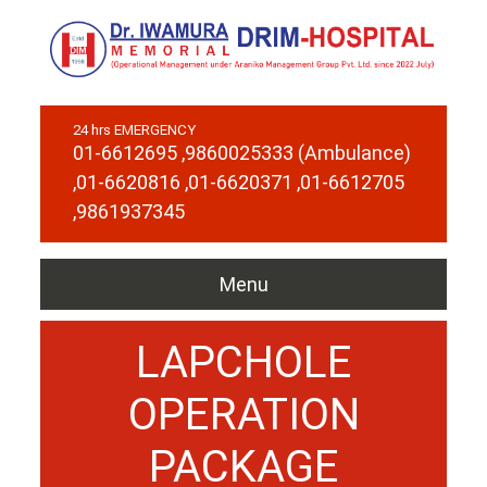
24 hrs EMERGENCY
01-6612695
,9860025333 (Ambulance)
,01-6620816
,01-6620371
,01-6612705
,9861937345
Menu
LAPCHOLE
OPERATION
PACKAGE