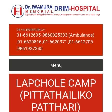
24 hrs EMERGENCY
01-6612695
,9860025333 (Ambulance)
,01-6620816
,01-6620371
,01-6612705
,9861937345
Menu
LAPCHOLE CAMP
(PITTATHAILIKO
PATTHARI)