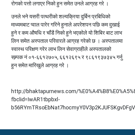
रोगको पत्तो लगाएर निको हुन समेत उनले आग्रह गरे ।
उनले भने यसरी पत्थरीको शल्यक्रिया दुर्बिन प्रबिधिको
माध्यमबाट प्वाल पारेर गरिने हुनाले अपरेशपन पछि कम दुखाई
हुने र कम औषधि र चाँडै निको हुने भएकोले यो शिबिर बाट लाभ
लिन समेत अस्पताल परिवारले आग्रह गरेको छ । अस्पतालमा
स्वास्थ परिक्षण गरेर लाभ लिन सेवाग्राहीले अस्पतालको
सम्र्पक नं ०१-६६१२७०५, ६६१२६९५ र ९८६१९३७३४५ गर्नु
हुन समेत मारिखुले आग्रह गरे ।
http://bhaktapurnews.com/%E0%A4%B8%E0%
fbclid=IwAR1tbpbxl-
b56RYmTRsoEbNat7hocmyY0V3p2KJUFSKgvDFgV